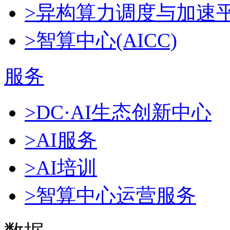
>异构算力调度与加速
>智算中心(AICC)
服务
>DC·AI生态创新中心
>AI服务
>AI培训
>智算中心运营服务