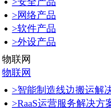
>安全产品
>网络产品
>软件产品
>外设产品
物联网
物联网
>智能制造线边搬运解
>RaaS运营服务解决方