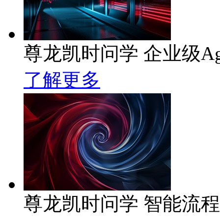
尊龙凯时问学 企业级Ag
了解更多
尊龙凯时问学 智能流