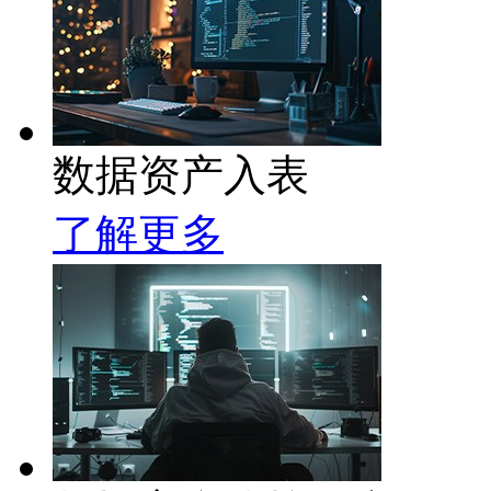
数据资产入表
了解更多