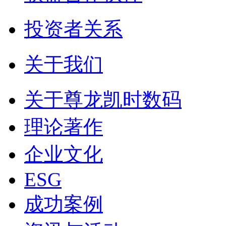
投资者关系
关于我们
关于尊龙凯时数码
理论著作
企业文化
ESG
成功案例