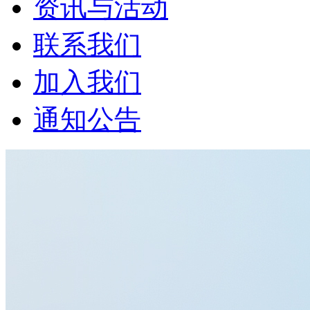
资讯与活动
联系我们
加入我们
通知公告