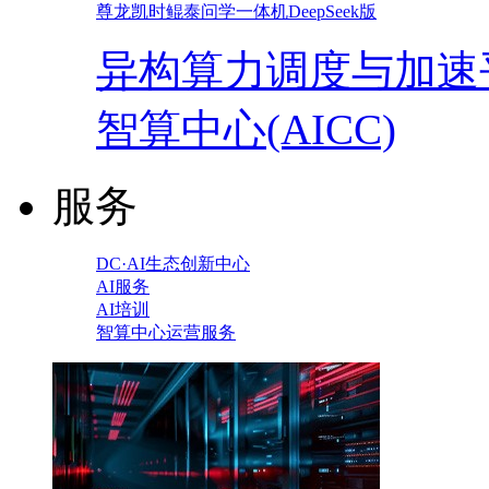
尊龙凯时鲲泰问学一体机DeepSeek版
异构算力调度与加速
智算中心(AICC)
服务
DC·AI生态创新中心
AI服务
AI培训
智算中心运营服务