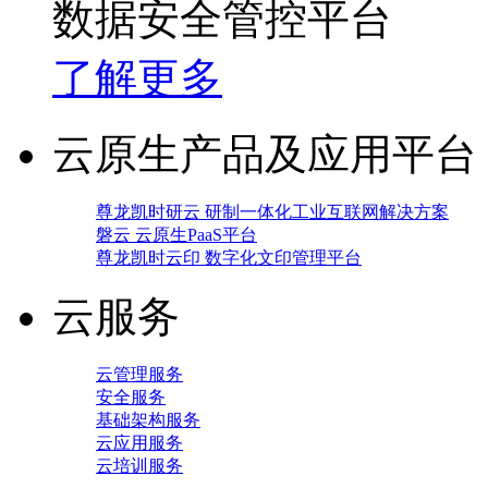
数据安全管控平台
了解更多
云原生产品及应用平台
尊龙凯时研云 研制一体化工业互联网解决方案
磐云 云原生PaaS平台
尊龙凯时云印 数字化文印管理平台
云服务
云管理服务
安全服务
基础架构服务
云应用服务
云培训服务