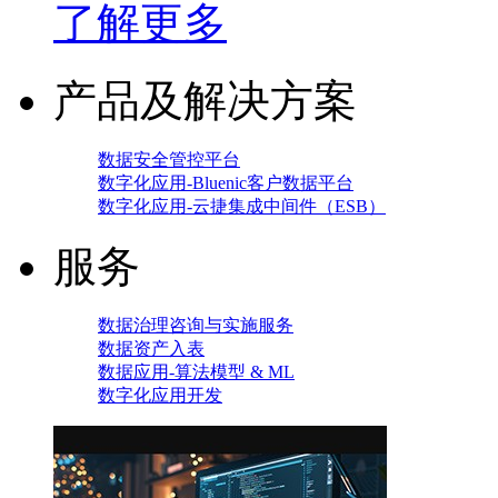
了解更多
产品及解决方案
数据安全管控平台
数字化应用-Bluenic客户数据平台
数字化应用-云捷集成中间件（ESB）
服务
数据治理咨询与实施服务
数据资产入表
数据应用-算法模型 & ML
数字化应用开发