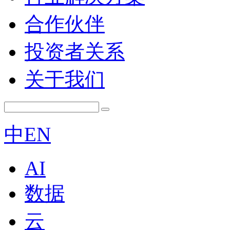
合作伙伴
投资者关系
关于我们
中
EN
AI
数据
云